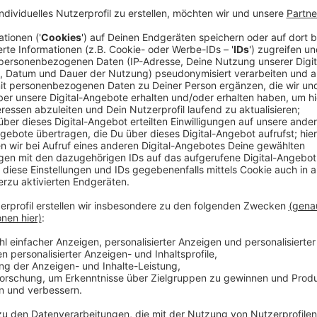
Freunde verbringen ein Junggesellen-Wochenend
dementsprechend daneben. Spätestens als die B
up-Paddling aus dem Wasser gefischt werden müsse
Retter rund um den Fischer Jim (James Purefoy)
wiedersehen, als sie ahnen, denn neben ihrer Arbe
Shantys zum Besten. Spontan quartiert sich Dan
Tochter Alwyn (Tuppence Middleton) ein, um so b
zu können. Nachdem Danny immer mehr Teil der 
Angehörigen wird, stellt sich ihm irgendwann die 
Veröffentlicht:
Dienstag, 06.08.2019 12:26
Anzeige
Wir benötigen Ihre Z
den YouTube Video