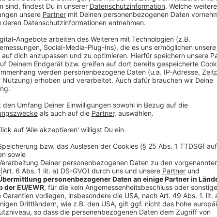
laden!
Wir verwenden einen S
Drittanbieters, um V
einzubetten. Dieser Servi
Ihren Aktivitäten sammeln.
die Details durch und s
Nutzung des Service zu, 
anzusehen
Mehr Informati
Musikproduzent Danny soll zehn singende Fischer gr
Akzeptieren
Chefs wird plötzlich zu Dannys großem Ziel.
powered by
Usercentrics Co
Anzeige
Platform
©
Copyright Splendid Film GmbH
Was ist eigentlich wichtig im Leben? Beruflicher Erfolg