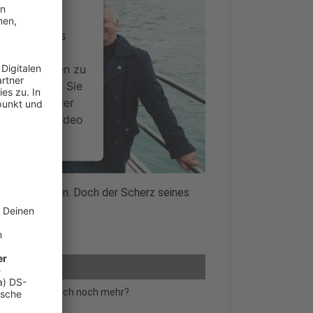
ervice eines
ideoinhalte
ce kann Daten zu
 Bitte lesen Sie
timmen Sie der
um dieses Video
.
onen
oß rausbringen. Doch der Scherz seines
nsent Management
 oder gibt es doch noch mehr?