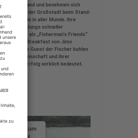
e auf dem Land und benehmen sich
esucher aus der Großstadt beim Stand-
n, sind sie in aller Munde. Ihre
 werden die Jungs schneller
it geben sie als „Fisherman's Friends“
ny im Bed & Breakfast von Jims
esser um die Gunst der Fischer buhlen
Fischergemeinschaft und ihrer
Frage, was Erfolg wirklich bedeutet.
ustimmung, um
-Service zu