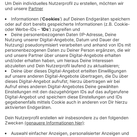
Bürgermeister dazu, international sind es weit
über 8.000 in 166 Ländern. Jedes Jahr am 8. Juli
wird die Flagge gehisst, weil der Internationale
Gerichtshof in Den Haag 1996 an dem Tag in einem
Rechtsgutachten feststellte, dass es gegen das
Völkerrecht verstößt, Atomwaffen einzusetzen
oder auch nur damit zu drohen.
Veröffentlicht:
Dienstag, 08.07.2025 14:58
Anzeige
Anzeige