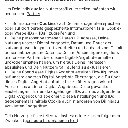
darüber. 95 Prozent der Kosten als Zuschuss -
diese Chance gab es nur bis zum Jahresende.
Deshalb hat sich die Stadt ohne Zustimmung der
Politik beworben, die soll es jetzt nachträglich
geben. 1980 war die ehemalige Straßen- und
Kleinbahnstrecke stillgelegt worden. Im gleichen
Jahr wurde beschlossen, daraus einen Radweg zu
machen. Bislang gab es dafür aber kein Geld. Die
Hatzfeld-Trasse würde auch parallel zu
vorhandenen Straßen laufen. Und in Höhe der
WSW-Zentrale würde sie über eine neue Ampel
über die vielbefahrene Carnaper Straße führen.
Veröffentlicht:
Donnerstag, 10.02.2022 13:19
Anzeige