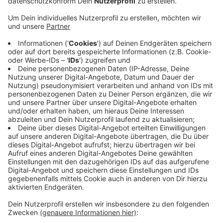
Friedhöfen wird ein muslimischer angelegt - der
erste in ganz NRW. Das Fördergeld von knapp
700.000 Euro ist für einen gemeinsamen Platz der
Begegnung an der Stelle, wo sich die drei
Friedhöfe treffen, sowie für Wege und
Infrastruktur. Sozialdezernent Stefan Kühn sagte
im Stadtrat, dass unsere Stadt nicht zufällig
Standort für den ersten Friedhof dieser Art ist:
„Wuppertal ist gemeinsame Heimat von Menschen
unterschiedlicher Herkunft, unterschiedlicher
Hautfarbe und unterschiedlicher Religion“ Den
Wuppertaler Eigenanteil beim Bau des Friedhofes
übernimmt der Verein muslimische Friedhöfe.
Veröffentlicht:
Dienstag, 08.12.2020 06:54
Anzeige