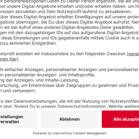
zu deren Vorschlag, die Klinik in Wülfrath zu ba
allerdings schon mehrfach eindeutig geäußert: 
Veröffentlicht:
Donnerstag, 14.05.2020 15:17
Anzeige