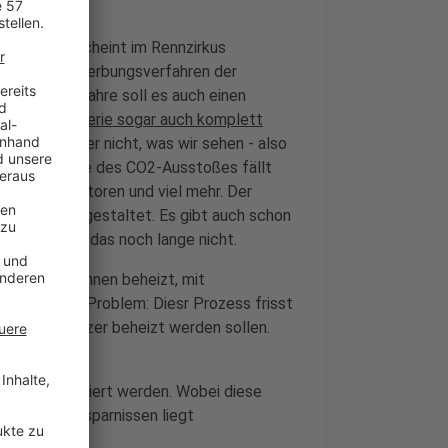
ie bisher, scheint im Rennzirkus
ts beim Bewerbungsverfahren der
hsten drei Jahre soll es auch einen
ill die Rennserie sogar auch komplett
el 1 ist aber nicht, was wir sehen - also
Fast die Hälfte des CO2-Ausstoßes fällt
g, Reifen, Motoren und viel mehr. Der
eilhafter - gestaltet. Es gibt auch schon
reundlich ist das noch lange nicht.
 vor dem Rennen beheizt, mit
 liegen. Das Problem: Diesr Prozess frisst
er Saison kürzer beheizt werden sollen.
en.
ahrer organisiert werden. Wobei diese
 den CO2-Ersparnissen liegt