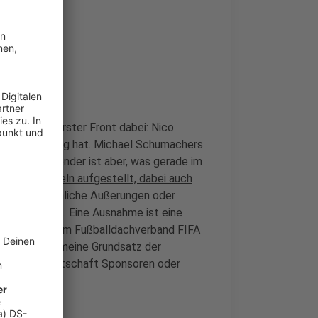
hrer in vorderster Front dabei: Nico
cen auf Erfolg hat. Michael Schumachers
aren. Spannender ist aber, was gerade im
at neue Regeln aufgestellt, dabei auch
öse und persönliche Äußerungen oder
er genehmigt. Eine Ausnahme ist eine
n wir schon vom Fußballdachverband FIFA
ziell der allgemeine Grundsatz der
s so manche Botschaft Sponsoren oder
en könnten.