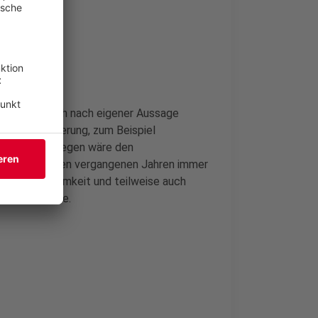
on ändert sich nach eigener Aussage
n Diskriminierung, zum Beispiel
 Vettel hingegen wäre den
r machte in den vergangenen Jahren immer
t Aufmerksamkeit und teilweise auch
e Rennkarriere.