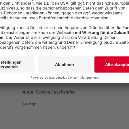
Lewis Hamilton will sich weiterhin einsetzen
Anzeige
Für den englischen Rekordweltmeister Lewis Hamilt
deswegen nichts. Er ist bekannt für Statements gege
Rassismus, Homophobie oder Transphobie. Sebastian
Verantwortlichen wohl ein Dorn im Auge gewesen. E
mehr auf den Klimawandel aufmerksam und zog dami
Ärger auf sich. Vettel beendete allerdings 2022 sein
Autor: Sascha Fassbender
Anzeige