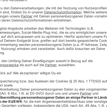
Anzeige
Der Artikel 12.2.1.n
Anzeige
Aus deutscher Sicht ist in diesem Jahr nur ein Rennfa
Hülkenberg für das Haas-Team, das aber wenig Chan
Sohn - Mick - ist Ersatzfahrer für Mercedes und McL
Vorfeld passiert:
Der verantwortliche Dachverband h
der Artikel 12.2.1.n
. Demnach sind "politische, religi
Kommentare" verboten. Es sei denn, sie werden vorh
direkte Frage von Medien an die Piloten. Das kenne
und der WM in Katar. Die Motivation dahinter ist offi
Neutralität. Inoffiziell gehts wohl eher darum, das
Veranstalter verärgern und so das Geschäft schädig
Anzeige