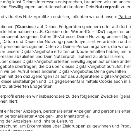
Dass die Formel 1 nicht mehr so weitermachen darf, w
angekommen zu sein. Zum ersten Mal überhaupt geh
Rennteams auch um Nachhaltigkeit. Innerhalb der näc
nachhaltigen Sprit für die Formel 1 geben.
Bis 2030 w
CO2-neutral werden
. Das große CO2-Problem der Form
ein Autorennen - sondern das, was wir nicht sehen: 
auf die Logistik. Der Transport von Autos, Ausrüstun
Rennkalender wurde deswegen etwas - sagen wir vort
effizientere Frachtflugzeuge, aber so richtig umweltf
Ein weiterer Punkt: Formel-1-Reifen werden Stunden
Heizdecken, damit die Reifen besser auf der Strecke
ebenfalls enorm viel Energie, weshalb Reifen ab dies
Generell sollen auch weniger Reifen verwendet werd
Außerdem sollen auch weniger Proberunden für die F
Maßnahme wohl eher an den Geldersparnissen, als an