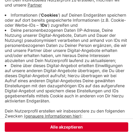
hundert verschiedene Laub- und Nadelbaumarten
aus anderen europäischen Regionen, Asien, Nord-
und Südamerika. Gesucht werden Bäume, die gut
mit extremen Trockenperioden und steigenden
Temperaturen zurechtkommen.
Veröffentlicht:
Sonntag, 08.11.2020 12:15
Anzeige
Anzeige
Anzeige