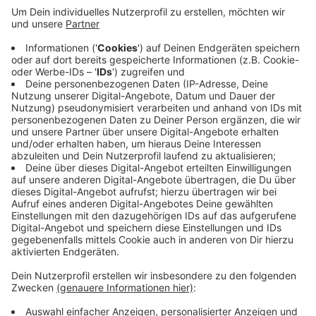
Stadtverwaltung abgebaut werden sollen. Von der
Stadt selbst hingegen seien nur 400 Stellen
genannt worden. Deshalb wollen die Grünen
wissen, wie groß die Zahl tatsächlich ist, wo genau
die Arbeitsplätze gestrichen werden und vor allem,
welche Folgen das für die Menschen in Wuppertal
haben wird. Die Ratsmehrheit aus SPD und CDU
hatte das Sparpaket und die Haushaltspläne auf
Mai verschoben, um mehr Beratungszeit zu haben.
Veröffentlicht:
Mittwoch, 11.03.2026 12:40
Anzeige
Anzeige