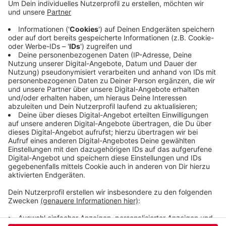
zum 08. September verlängert. An diesem Tag will
man die Saison mit einem Benefiz-Flohmarkt
zugunsten des Bades beenden. Die bisherige
Saison war in beiden Bädern wegen des
durchwachsenen Wetters nicht gut. Das Freibad
Neuenhof bleibt wie gewohnt noch länger auf, weil
es beheizt ist.
Veröffentlicht:
Dienstag, 27.08.2024 14:11
Anzeige
Anzeige