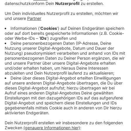
mit. Die früher städtischen Freibäder werden von
privaten Vereinen betrieben. Wegen des
Minusgeschäftes im vergangenen Corona-
Sommer, standen beide Fördervereine vor einer
unsicheren Zukunft. Oberbürgermeister Uwe
Schneidewind und Kämmerer Johannes Slawig
haben Hilfe zugesagt. Die Verluste durch die
verkürzte Badesaison und die
Besucherbegrenzung sollen erstattet werden. Es
geht um bis zu 50.000 Euro. Beide Bäder sind in
diesem Sommer umso wichtiger, weil das einzig
verbliebene Bad der Stadt - die Mählersbeck -
wegen der anstehenden Sanierung geschlossen
bleibt. Wenn die Corona-Zahlen nicht wieder
steigen, können sie noch im Juni öffnen.
Veröffentlicht:
Freitag, 04.06.2021 15:57
Anzeige