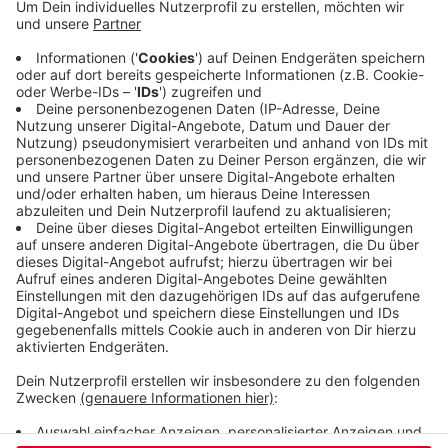
Einwohnermelde- und Straßenverkehrsamt
unterkommen. Die Freien Wähler sehen hier
Sparpotenzial. Im Gegenzug sollten die Gebühren
für Abfall, Wasser und Straßenreinigung nicht
steigen. Auch beim Pina-Bausch-Zentrum könne
man Abstriche machen, statt die Bürger zu
belasten.
Veröffentlicht:
Donnerstag, 30.11.2023 10:45
Anzeige
Anzeige