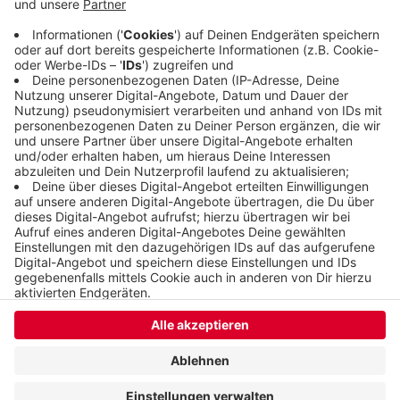
- sei die Barmer Innenstadt tot. Das Projekt
"Kulturteppich" lehnen die beiden
Stadtverordneten ab.
Veröffentlicht:
Samstag, 06.02.2021 10:44
Anzeige
Anzeige
Anzeige
Anzeige