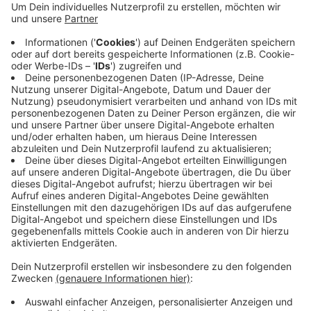
Dort werden Sittiche, Flamingos und vor allem
bedrohte Ara-Arten einziehen. Aralandia ist das
bisher größte Projekt des Zoo-Vereins Wuppertal
und wird aus Mitgliedsbeiträgen, Zuwendungen
und Nachlässen finanziert. Aralandia kostet Stand
jetzt rund sechs Millionen Euro und wird wohl im
Herbst eröffnen könnnen.
Veröffentlicht:
Mittwoch, 05.06.2019 14:21
Anzeige
Anzeige