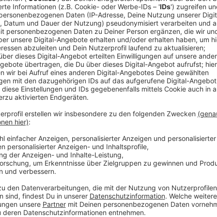
Ein Promi, keine Fragen und fünf Gegenstä
Anzeige
Wenn ein Popstar, Comedian, Schauspieler oder Politik
auch dem besonderen Video-Interview „Fünf für". Dabe
sondern dem Gast einfach fünf Dinge in die Hand ged
als Erstes einfällt. Keine Standardantworten, keine
persönliche Geschichten - das ist „Fünf für"!
Anzeige
Wir benötigen Ihre Z
den YouTube Video
laden!