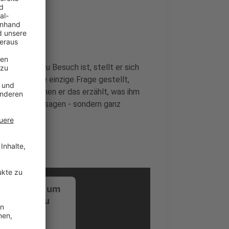
nde
er bei uns zu Besuch ist, stellt er sich
i wird keine einzige Frage gestellt,
rückt, zu denen er das erzählt, was ihm
 Promotionaussagen - sondern ganz
ustimmung, um
-Service zu