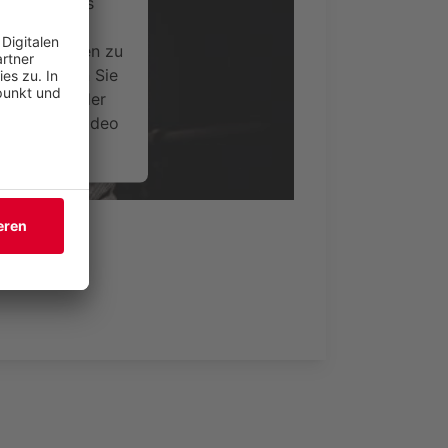
ervice eines
ideoinhalte
ce kann Daten zu
 Bitte lesen Sie
timmen Sie der
um dieses Video
.
onen
nsent Management