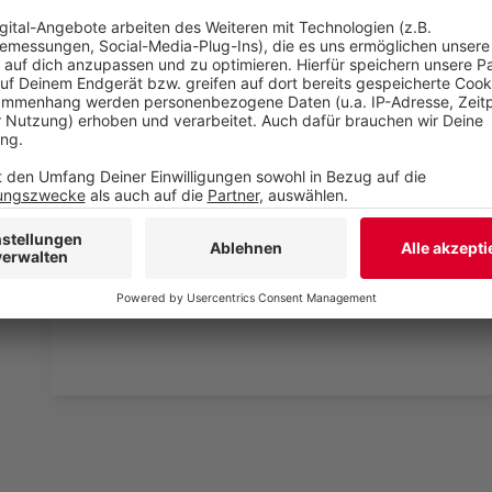
Wir verwenden einen S
Drittanbieters, um V
einzubetten. Dieser Servi
Ihren Aktivitäten sammeln.
die Details durch und s
Nutzung des Service zu, 
anzusehen
Mehr Informati
Fünf für Adel Tawil
Akzeptieren
Anzeige
powered by
Usercentrics Co
Platform