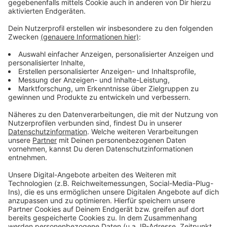
Wir benötigen Ihre
Zustimmung, um den YouTube
Video-Service zu laden!
Wir verwenden einen Service eines
Drittanbieters, um Videoinhalte
einzubetten. Dieser Service kann
Daten zu Ihren Aktivitäten
sammeln. Bitte lesen Sie die
Details durch und stimmen Sie der
Nutzung des Service zu, um dieses
Video anzusehen.
Mehr Informationen
Fünf für Carolin Kebekus
Akzeptieren
Anzeige
powered by
Usercentrics Consent