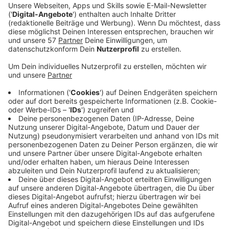
Ein Promi, keine Fragen und fünf
Gegenstände
Anzeige
Wenn ein Popstar, Comedian, Schauspieler oder
Politiker bei uns zu Besuch ist, stellt er sich auch dem
besonderen Video-Interview „Fünf für". Dabei wird
keine einzige Frage gestellt, sondern dem Gast
einfach fünf Dinge in die Hand gedrückt, zu denen er
das erzählt, was ihm als Erstes einfällt. Keine
Standardantworten, keine Promotionaussagen -
sondern ganz persönliche Geschichten - das ist „Fünf
für"!
Anzeige