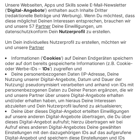
Ein Promi, keine Fragen und fünf
Gegenstände
Anzeige
Wenn ein Popstar, Comedian, Schauspieler oder
Politiker bei uns zu Besuch ist, stellt er sich auch dem
besonderen Video-Interview „Fünf für". Dabei wird
keine einzige Frage gestellt, sondern dem Gast
einfach fünf Dinge in die Hand gedrückt, zu denen er
das erzählt, was ihm als Erstes einfällt. Keine
Standardantworten, keine Promotionaussagen -
sondern ganz persönliche Geschichten - das ist „Fünf
für"!
Anzeige