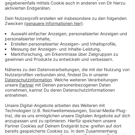
Wir benötigen Ihre
Zustimmung, um den YouTube
Video-Service zu laden!
Wir verwenden einen Service eines
Drittanbieters, um Videoinhalte
einzubetten. Dieser Service kann
Daten zu Ihren Aktivitäten
sammeln. Bitte lesen Sie die
Details durch und stimmen Sie der
Nutzung des Service zu, um dieses
Video anzusehen.
Mehr Informationen
Fünf für Daniel Jung
Akzeptieren
Anzeige