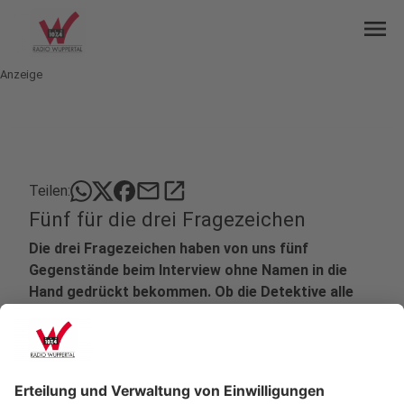
menu
Anzeige
mail
open_in_new
Teilen:
Fünf für die drei Fragezeichen
Die drei Fragezeichen haben von uns fünf
Gegenstände beim Interview ohne Namen in die
Hand gedrückt bekommen. Ob die Detektive alle
Rätsel lösen konnten?
Veröffentlicht:
Dienstag, 18.06.2019 12:12
Anzeige