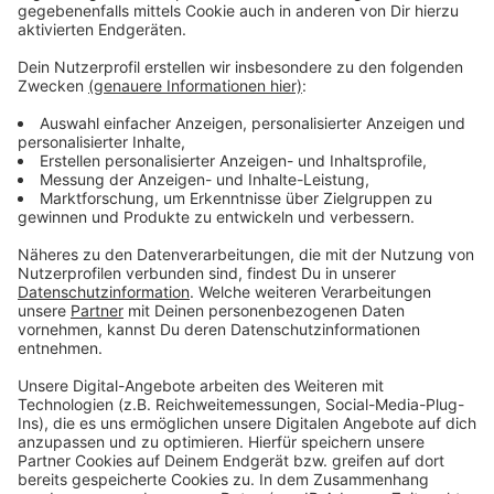
Wir benötigen Ihre
Zustimmung, um den YouTube
Video-Service zu laden!
Wir verwenden einen Service eines
Drittanbieters, um Videoinhalte
einzubetten. Dieser Service kann
Daten zu Ihren Aktivitäten
sammeln. Bitte lesen Sie die
Details durch und stimmen Sie der
Nutzung des Service zu, um dieses
Video anzusehen.
Mehr Informationen
Fünf für die drei Fragezeichen
Akzeptieren
Anzeige