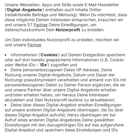
Ein Promi, keine Fragen und fünf
Gegenstände
Anzeige
Wenn ein Popstar, Comedian, Schauspieler oder
Politiker bei uns zu Besuch ist, stellt er sich auch dem
besonderen Video-Interview „Fünf für". Dabei wird
keine einzige Frage gestellt, sondern dem Gast
einfach fünf Dinge in die Hand gedrückt, zu denen er
das erzählt, was ihm als Erstes einfällt. Keine
Standardantworten, keine Promotionaussagen -
sondern ganz persönliche Geschichten - das ist „Fünf
für"!
Anzeige