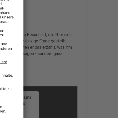
nde
er bei uns zu Besuch ist, stellt er sich
i wird keine einzige Frage gestellt,
rückt, zu denen er das erzählt, was ihm
 Promotionaussagen - sondern ganz
ustimmung, um
-Service zu