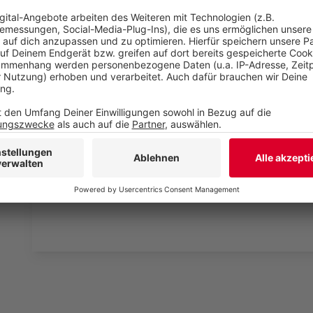
Wir verwenden einen S
Drittanbieters, um V
einzubetten. Dieser Servi
Ihren Aktivitäten sammeln.
die Details durch und s
Nutzung des Service zu, 
anzusehen
Mehr Informati
Fünf für Florian David Fitz
Akzeptieren
Anzeige
powered by
Usercentrics Co
Platform