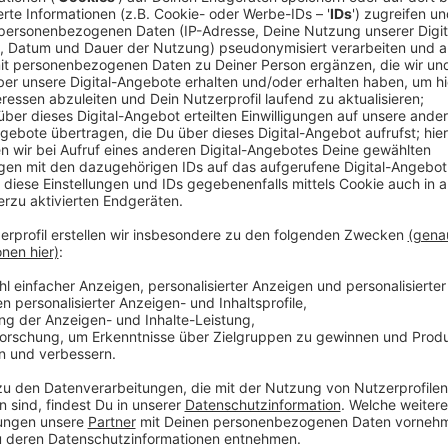
Ein Promi, keine Fragen und fünf Gegenstä
Anzeige
Wenn ein Popstar, Comedian, Schauspieler oder Politik
auch dem besonderen Video-Interview „Fünf für". Dabe
sondern dem Gast einfach fünf Dinge in die Hand ged
als Erstes einfällt. Keine Standardantworten, keine
persönliche Geschichten - das ist „Fünf für"!
Anzeige
Wir benötigen Ihre Z
den YouTube Video
laden!