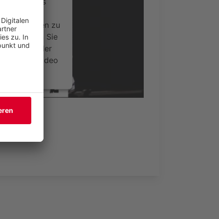
ervice eines
ideoinhalte
ce kann Daten zu
 Bitte lesen Sie
timmen Sie der
um dieses Video
.
onen
nsent Management