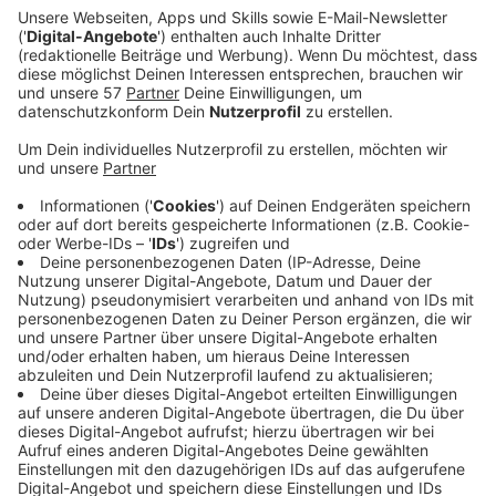
Ein Promi, keine Fragen und fünf
Gegenstände
Anzeige
Wenn ein Popstar, Comedian, Schauspieler oder
Politiker bei uns zu Besuch ist, stellt er sich auch dem
besonderen Video-Interview „Fünf für". Dabei wird
keine einzige Frage gestellt, sondern dem Gast
einfach fünf Dinge in die Hand gedrückt, zu denen er
das erzählt, was ihm als Erstes einfällt. Keine
Standardantworten, keine Promotionaussagen -
sondern ganz persönliche Geschichten - das ist „Fünf
für"!
Anzeige