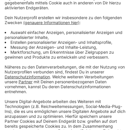
Wir benötigen Ihre
Zustimmung, um den YouTube
Video-Service zu laden!
Wir verwenden einen Service eines
Drittanbieters, um Videoinhalte
einzubetten. Dieser Service kann
Daten zu Ihren Aktivitäten
sammeln. Bitte lesen Sie die
Details durch und stimmen Sie der
Nutzung des Service zu, um dieses
Video anzusehen.
Mehr Informationen
Fünf für Kasalla
Akzeptieren
Anzeige