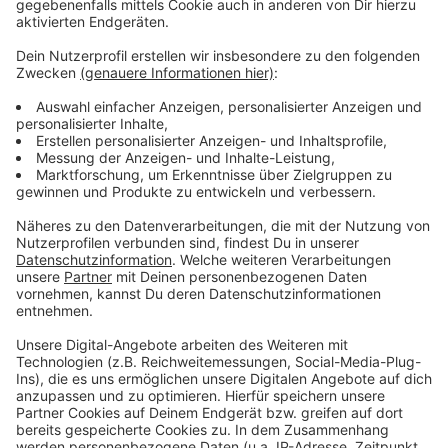
Wir benötigen Ihre
Zustimmung, um den YouTube
Video-Service zu laden!
Wir verwenden einen Service eines
Drittanbieters, um Videoinhalte
einzubetten. Dieser Service kann
Daten zu Ihren Aktivitäten
sammeln. Bitte lesen Sie die
Details durch und stimmen Sie der
Nutzung des Service zu, um dieses
Video anzusehen.
Mehr Informationen
Fünf für Max Mutzke
Akzeptieren
Anzeige
powered by
Usercentrics Consent