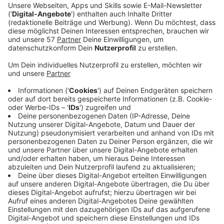
Ein Promi, keine Fragen und fünf
Gegenstände
Anzeige
Wenn ein Popstar, Comedian, Schauspieler oder
Politiker bei uns zu Besuch ist, stellt er sich auch dem
besonderen Video-Interview „Fünf für". Dabei wird
keine einzige Frage gestellt, sondern dem Gast
einfach fünf Dinge in die Hand gedrückt, zu denen er
das erzählt, was ihm als Erstes einfällt. Keine
Standardantworten, keine Promotionaussagen -
sondern ganz persönliche Geschichten - das ist „Fünf
für"!
Anzeige