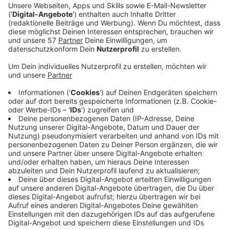
Ein Promi, keine Fragen und fünf
Gegenstände
Anzeige
Wenn ein Popstar, Comedian, Schauspieler oder
Politiker bei uns zu Besuch ist, stellt er sich auch dem
besonderen Video-Interview „Fünf für". Dabei wird
keine einzige Frage gestellt, sondern dem Gast
einfach fünf Dinge in die Hand gedrückt, zu denen er
das erzählt, was ihm als Erstes einfällt. Keine
Standardantworten, keine Promotionaussagen -
sondern ganz persönliche Geschichten - das ist „Fünf
für"!
Anzeige