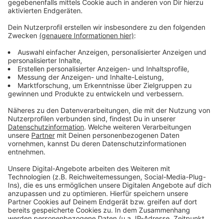
Wir benötigen Ihre
Zustimmung, um den YouTube
Video-Service zu laden!
Wir verwenden einen Service eines
Drittanbieters, um Videoinhalte
einzubetten. Dieser Service kann
Daten zu Ihren Aktivitäten
sammeln. Bitte lesen Sie die
Details durch und stimmen Sie der
Nutzung des Service zu, um dieses
Video anzusehen.
Mehr Informationen
Fünf für Nicolai Friedrich
Akzeptieren
Anzeige
powered by
Usercentrics Consent