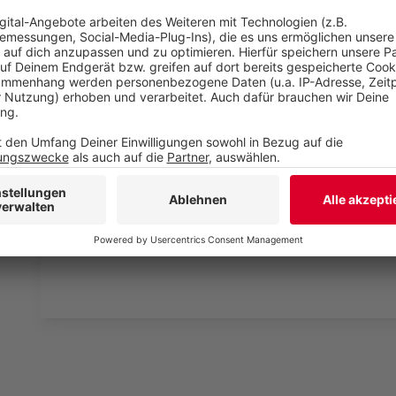
Wir verwenden einen S
Drittanbieters, um V
einzubetten. Dieser Servi
Ihren Aktivitäten sammeln.
die Details durch und s
Nutzung des Service zu, 
anzusehen
Mehr Informati
Fünf für Silbermond
Akzeptieren
Anzeige
powered by
Usercentrics Co
Platform