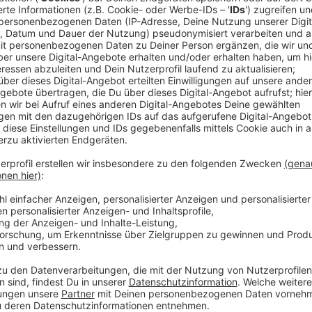
Ein Promi, keine Fragen und fünf Gegenstä
Anzeige
Wenn ein Popstar, Comedian, Schauspieler oder Politik
auch dem besonderen Video-Interview „Fünf für". Dabe
sondern dem Gast einfach fünf Dinge in die Hand ged
als Erstes einfällt. Keine Standardantworten, keine
persönliche Geschichten - das ist „Fünf für"!
Anzeige
Wir benötigen Ihre Z
den YouTube Video
laden!