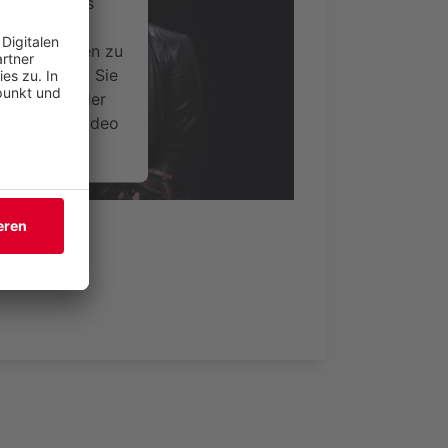
ervice eines
ideoinhalte
ce kann Daten zu
 Bitte lesen Sie
timmen Sie der
um dieses Video
.
onen
nsent Management