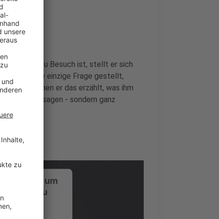
nde
er bei uns zu Besuch ist, stellt er sich
i wird keine einzige Frage gestellt,
rückt, zu denen er das erzählt, was ihm
 Promotionaussagen - sondern ganz
ustimmung, um
-Service zu