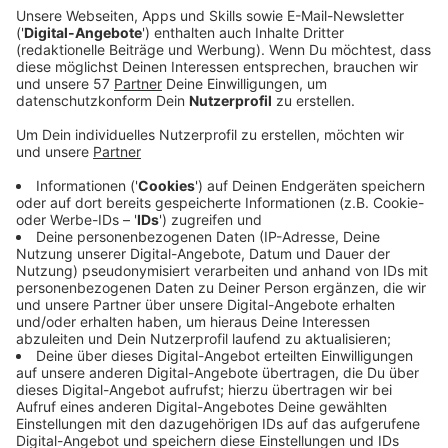
Ein Promi, keine Fragen und fünf
Gegenstände
Anzeige
Wenn ein Popstar, Comedian, Schauspieler oder
Politiker bei uns zu Besuch ist, stellt er sich auch dem
besonderen Video-Interview „Fünf für". Dabei wird
keine einzige Frage gestellt, sondern dem Gast
einfach fünf Dinge in die Hand gedrückt, zu denen er
das erzählt, was ihm als Erstes einfällt. Keine
Standardantworten, keine Promotionaussagen -
sondern ganz persönliche Geschichten - das ist „Fünf
für"!
Anzeige