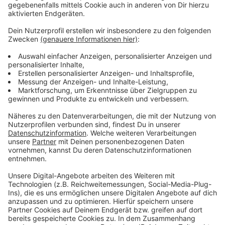
Wir benötigen Ihre
Zustimmung, um den YouTube
Video-Service zu laden!
Wir verwenden einen Service eines
Drittanbieters, um Videoinhalte
einzubetten. Dieser Service kann
Daten zu Ihren Aktivitäten
sammeln. Bitte lesen Sie die
Details durch und stimmen Sie der
Nutzung des Service zu, um dieses
Video anzusehen.
Mehr Informationen
Fünf für Unheilig (Der Graf)
Akzeptieren
Anzeige