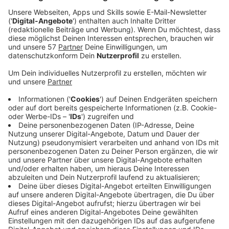
Anzeige
Ein Promi, keine Fragen und fünf
Gegenstände
Anzeige
Wenn ein Popstar, Comedian, Schauspieler oder
Politiker bei uns zu Besuch ist, stellt er sich auch dem
besonderen Video-Interview „Fünf für". Dabei wird
keine einzige Frage gestellt, sondern dem Gast
einfach fünf Dinge in die Hand gedrückt, zu denen er
das erzählt, was ihm als Erstes einfällt. Keine
Standardantworten, keine Promotionaussagen -
sondern ganz persönliche Geschichten - das ist „Fünf
für"!