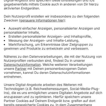
Anzeige
Wir benötigen Ihre
Zustimmung, um den YouTube
Video-Service zu laden!
Wir verwenden einen Service eines
Drittanbieters, um Videoinhalte
einzubetten. Dieser Service kann
Daten zu Ihren Aktivitäten
sammeln. Bitte lesen Sie die
Details durch und stimmen Sie der
Nutzung des Service zu, um dieses
Video anzusehen.
Mehr Informationen
Fünf für Wotan Wilke Möhring