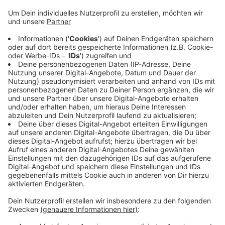
bei Großveranstaltungen oder auch zu Stoßzeiten
an Bahnhöfen - verbessern kann und wie man
Gedränge entzerren kann. Die Corona-Pandemie
habe gezeigt, dass man durch das Verhindern von
Drängelei auch Ansteckungen verhindern kann.
Mehr Infos und die Möglichkeit zur Anmeldung gibt
es
hier
.
Veröffentlicht:
Donnerstag, 19.08.2021 18:01
Anzeige