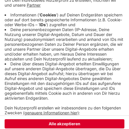
Heute (21.07.), gibt es auf dem Von-der-Heydt-
Platz von 10 bis 15 Uhr eine Gedenkveranstaltung
für die Verstorbenen. Neben Wortbeiträgen und
Musik gibt es Infostände und die Ausstellung "
[Über]leben im Risikoumfeld".
Veröffentlicht:
Montag, 21.07.2025 11:04
Anzeige
Anzeige
Anzeige