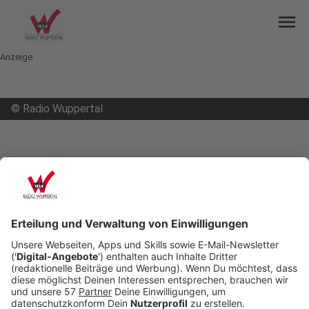
menu
Anzeige
©
Radio Wuppertal
mail
open_in_new
Teilen:
Gegen Baum geprallt und schwer
verletzt
Ein Autofahrer aus Wuppertal ist am
Montagmittag (23.03.26, 13:00 Uhr) zwischen
Wuppertal und Mettmann von der Straße
abgekommen. Das meldet die Polizei und bittet
Zeuginnen und Zeugen um Hinweise unter der