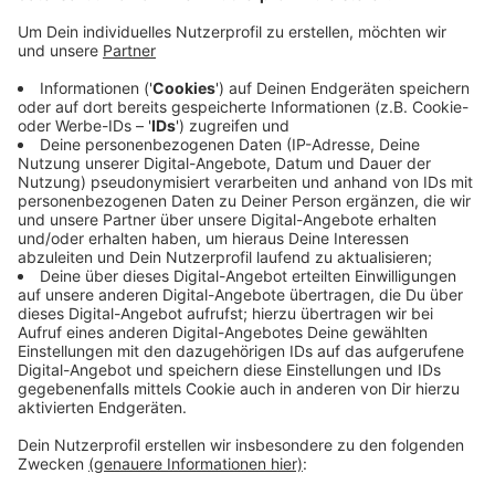
Darüber hinaus kritisiert der Verband, dass in
einigen Punkten nach wie vor die Rechtslage nicht
ganz klar sei. Auch für die Hotels fehle in einigen
Bereichen noch ein klarer Fahrplan. Viele Gäste
kritisieren außerdem, dass sie im Restaurant
Listen mit ihren Daten ausfüllen müssen. Diese
Kritik kann der Deutsche Hotel- und
Gaststättenverband nachvollziehen. Schließlich
müsse das im Geschäft auch keiner machen. Aber
man sollte es als zusätzliche
Sicherheitsmaßnahme sehen.
Veröffentlicht:
Montag, 18.05.2020 14:05
Anzeige