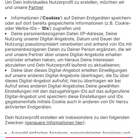
Entlastung bei der Trinkwassergebühr und bei den
Abwassergebühren. Die Stadt sagt, es sei
selbstverständlich, die gesenkten Steuern dort,
wo es möglich ist, an die Menschen
weiterzugeben. Das sei ein - wenn auch kleiner -
Beitrag zur Entlastung der Haushalte und zur
Stärkung der Kaufkraft.
Veröffentlicht:
Dienstag, 14.07.2020 16:11
Anzeige
Anzeige