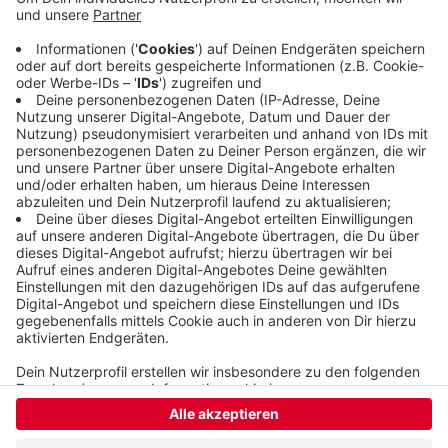
begrüßen das. Dass die Linien durch Ruftaxi-Busse
ersetzt wurden, hatte vor zwei Jahren viel Kritik
ausgelöst. Die Busse verkehrten bis dahin
zwischen Lüntenbeck und Zooviertel bzw.
Boltenberg.
Veröffentlicht:
Dienstag, 24.10.2023 12:12
Anzeige
Anzeige
Anzeige