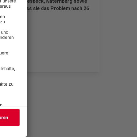
onnborn, Varresbeck, Katernberg sowie
 betonen, dass sie das Problem nach 26