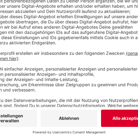
berichtet fiel der Strom am frühen Morgen in S
Teilen von Elberfeld und Vohwinkel aus. Die WSW
Minuten behoben hatten.
Veröffentlicht:
Montag, 05.08.2024 16:06
Anzeige