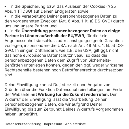
125g Zucker
1 Päcken Vanillezucker
125g weiche Butter
1 TL Backpulver
250g Mehl
250 ml Milch
1 Prise Salz
1. Schritt: Zuerst Eier, Zucker und den
Vanillezucker mit einem Handrührgerät auf
höchster Stufe verrühren.
2. Schritt: Anschließend die Butter hinzufügen und
kurz mit verrühren.