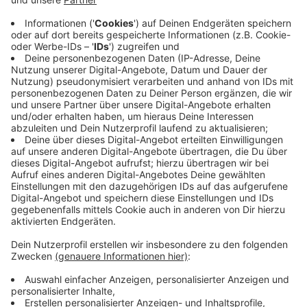
Zustimmung, um den YouTube
Video-Service zu laden!
Wir verwenden einen Service eines
Drittanbieters, um Videoinhalte
einzubetten. Dieser Service kann
Daten zu Ihren Aktivitäten
sammeln. Bitte lesen Sie die
Details durch und stimmen Sie der
Nutzung des Service zu, um dieses
Video anzusehen.
Mehr Informationen
Grillen um die Welt: Pulled Chicken
Akzeptieren
Anzeige
powered by
Usercentrics Consent
Management Platform
Das komplette Rezept
Anzeige