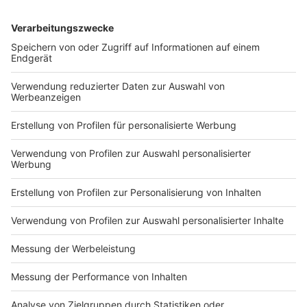
3. Schritt: Zu guter Letzt Backpulver, Mehr, Milch
und Salz gemeinsam hinzufügen
4. Schritt: Den Waffelteig wie gewohnt
ausbacken. Falls kein Waffeleisen zur Verfügung
steht, einfach "Kaffetassen-Große" Waffeln in der
Pfanne ausbacken - auch mit Olivenöl
verfeinerbar.
5. Schritt: Das Hähnchenfilet auf dem Grill
ungefähr 25 Minuten scharf grillen und mit
Limettensaft überträufeln.
6. Schritt: Anschließend das Hähnchen in eine
Schüssel/Schale geben und mit zwei Gabeln
auseinander zupfen.
7. Schritt: Die oben aufgeführten Zutaten
dazugeben (Barbecue Sauce/Mango Chutney,
Chilli mittelscharf etc.) dazugeben.
8. Schritt: Hähnchen und Zutaten miteinander
vermengen, gut durchrühren.
9. Schritt: Das gezupfte und vollends marinierte