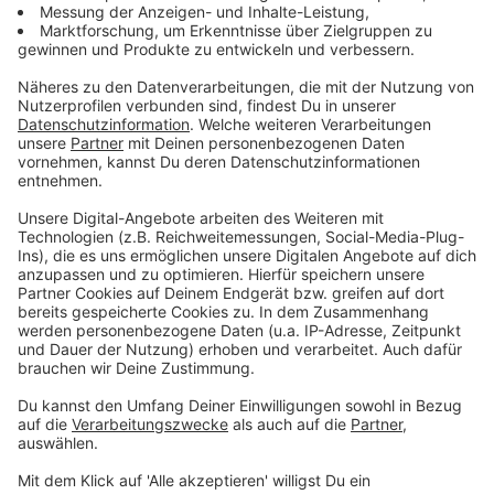
Pulled Chicken á la Arizona Style für vier Personen:
4 Hähnchenfilets
4 EL Barbecue Sauce
1 Chili mittelscharf, geschnitten
1 Limette
1 TL Paprikapulver süss
2 EL Olivenöl
Für die Waffeln:
3 Eier