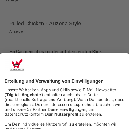
Anzeige
Pulled Chicken - Arizona Style
Anzeige
Ein Gaumenschmaus, der auf dem ersten Blick
vielleicht gar nicht so daherkommt. Aber das Pulled
Chicken im "Arizona Style" vom jungen Koch Alex Wahi
hat es wirklich in sich. Was die Besonderheiten sind
und welche Gewürze er bei der Zubereitung auf dem
Grill verwendet, erklärt er in diesem Video.
Anzeige
Wir benötigen Ihre