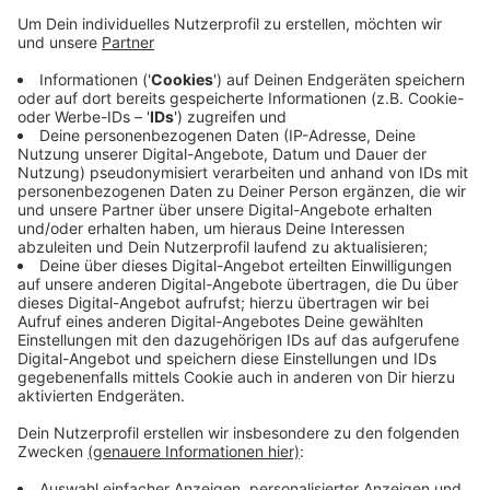
Spende“, bei der im vergangenen Jahr 1.200
Beschäftigte mitgemacht haben. Dabei verzichten
die Beschäftigten auf die Centbeträge in ihrer
Gehaltsabrechnung - und jedes Jahr wählen sie
dafür einen anderen guten Zweck. Der Betrag
wurde von der Barmenia dann fast verdoppelt. Im
Unterbarmer Kinderteller bekommen finanziell
benachteiligte Kinder ein kostenloses Mittagessen
und Hilfe bei den Hausaufgaben. Er will damit bei
der Bildung die Chancengleichheit verbessern.
Veröffentlicht:
Dienstag, 23.01.2024 13:51
Anzeige