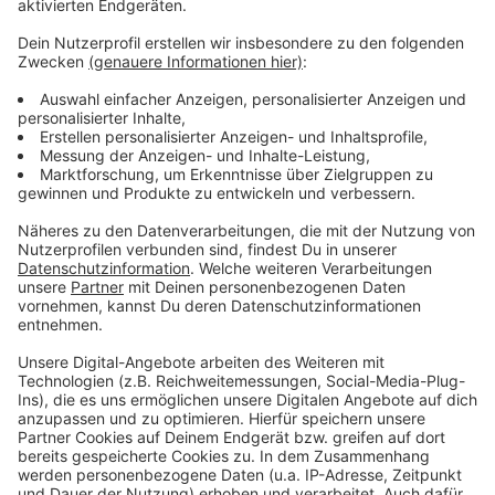
Anzeige
So richten sie die E-Akte ein
Anzeige
Wie Sie die richtige App finden
Anzeige
Jede Krankenkasse hat ihre eigene ePA-App. Wie die
Anwendung genau heißt, kann man über eine Liste
der
Gematik herausfinden, der nationalen Agentur für
digitale Medizin
.
Gut zu wissen: Die einzelnen ePA-Apps stellen
unterschiedliche Anforderungen an das
Betriebssystem des Smartphones. Ein Beispiel: