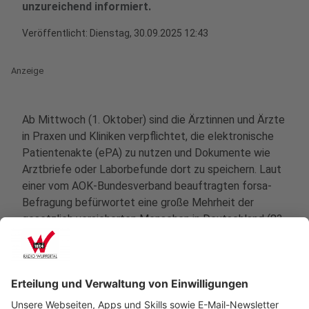
unzureichend informiert.
Veröffentlicht:
Dienstag, 30.09.2025 12:43
Anzeige
Ab Mittwoch (1. Oktober) sind die Ärztinnen und Ärzte
in Praxen und Kliniken verpflichtet, die elektronische
Patientenakte (ePA) zu nutzen und Dokumente wie
Arztbriefe oder Laborbefunde dort zu speichern. Laut
einer vom AOK-Bundesverband beauftragten forsa-
Befragung befürwortet eine große Mehrheit der
gesetzlich versicherten Menschen in Deutschland (83
Prozent) diese Regelung zur verpflichtenden
Befüllung, nur 14 Prozent lehnen sie ab. Allerdings
zeigt die Befragung nach wie vor viel
Informationsbedarf beim Thema ePA.