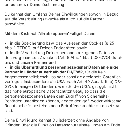
Während der einen ePA-App auf dem iPhone iOS 15
ausreicht, braucht die andere iOS 17. Auf Android
laufen die Anwendungen in aller Regel ab Version 10.
Anzeige
Wie Sie die ePA-App einrichten
Anzeige
Hat man die App heruntergeladen, ist es aber längst
noch nicht getan - nun muss sie eingerichtet werden.
Dafür braucht es:
eine elektronische Gesundheitskarte mit NFC-
Funktion
eine PIN, die Versicherte bei ihrer Krankenkasse
anfordern müssen. "Die bekommen Sie allerdings