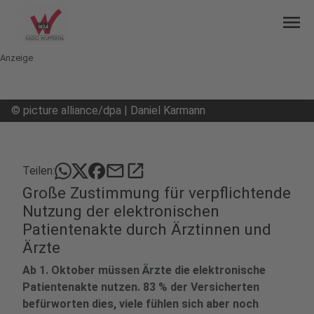
menu
Anzeige
©
picture alliance/dpa | Daniel Karmann
mail
open_in_new
Teilen:
Große Zustimmung für verpflichtende
Nutzung der elektronischen
Patientenakte durch Ärztinnen und
Ärzte
Ab 1. Oktober müssen Ärzte die elektronische
Patientenakte nutzen. 83 % der Versicherten
befürworten dies, viele fühlen sich aber noch