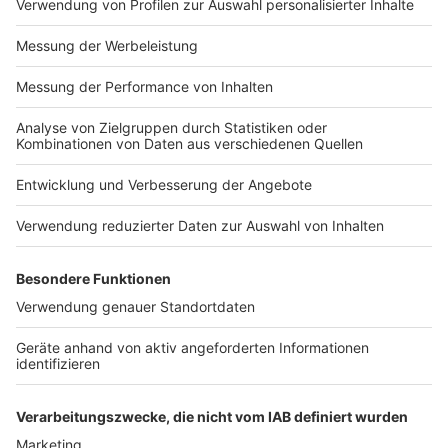
mit dem man sich über Laptop oder PC Zugriff auf die
eigene Akte verschaffen kann. Dass es diesen Weg
geben soll, findet Sabine Wolter wichtig: "Uns wird
immer wieder zugetragen, dass Ältere, die nicht so
firm sind mit dem Smartphone, durchaus im Beruf aber
am PC gearbeitet haben, auf diese Desktop-
Anwendung warten."
Ganz ohne App oder Client lässt sich die ePA nur
passiv nutzen. Heißt laut VZ: Man kann keine Daten
einsehen, hochladen und verwalten. Wer etwa die
Zugriffsrechte für Arztpraxen anpassen möchte, muss
das über die zuständige Ombudsstelle seiner
Krankenkasse tun. Allerdings können Versicherte auch
eine Vertrauensperson als Vertretung benennen, die
auf ihrem Endgerät die ePA-App einrichten kann.
dpa
Anzeige