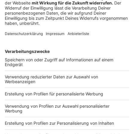
nicht einfach so per Post zugeschickt, sondern
Sie müssen sich authentifizieren", sagt Sabine
Wolter. Gängig ist dabei das Postident-Verfahren,
bei dem man sich in der Postfiliale vor Ort mit
dem Personalausweis legitimiert.
Liegt die PIN vor, kann man die ePA-App einrichten. Je
nach Krankenkasse kann sich der Ablauf leicht
unterscheiden.
Anzeige
Welche Alternative zur App noch kommen
soll
Anzeige
Übrigens: Künftig soll es auch einen ePA-Client geben,