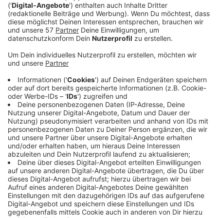
Anzeige
So gibt die Mehrheit der Befragten (54 Prozent) an,
sich persönlich weniger gut oder gar nicht gut über die
elektronische Patientenakte informiert zu fühlen. 45
Prozent sehen sich dagegen sehr gut oder eher gut
informiert. Bei der Betrachtung der verschiedenen
Altersgruppen zeigt sich eine interessante
Abweichung in der Gruppe der ältesten Befragten über
60 Jahre: Hier überwiegt mit 52 Prozent der Anteil
derer, die sich sehr gut oder eher gut informiert fühlen.
"Offenbar haben sich gerade die älteren Menschen, die
häufiger von Erkrankungen betroffen sind und öfter in
die Arztpraxis müssen, schon intensiver mit dem
Thema ePA und den Vorteilen der Patientenakte
auseinandergesetzt", sagt Dr. Carola Reimann,
Vorstandsvorsitzende des AOK-Bundesverbandes.