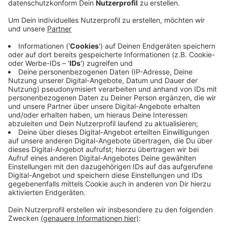
Weihnachtsmarkt habt ihr rund 8.200 Euro
gespendet. Darunter waren auch mehrere größere
Spenden. Die ISG Barmen-Werth hatte bereits zu
Sankt Martin über 1.000 Euro gesammelt und uns
das Geld jetzt an der Kugelbude überreicht, und
mehrere Vereine übergaben Umschläge mit jeweils
mehreren hundert Euro, sodass eine starke
Summe zusammengekommen ist. Zuvor habt ihr
auf dem Elberfelder Weihnachtsmarkt bereits über
5.000 Euro für Kindertal gespendet. Zusätzlich
unterstützte die Firma Avery Dennison die Aktion
vor Ort und spendete dafür weitere 10.000 Euro.
Veröffentlicht:
Samstag, 20.12.2025 08:49
Anzeige