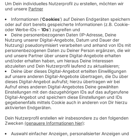
Rhein Ruhr plane ab 2028 sowieso mit
batteriebetriebenen Zügen. Die S7 verbindet
Wuppertal mit Remscheid und Solingen. Vor allem
für Menschen in Ronsdorf sei die Bahnstrecke eine
gute Alternative zum Busverkehr. Eine
Elektrifizierung hätte jetzt schon die
Beschleunigung der Züge verbessert und
Verspätungen reduziert, so die Grünen.
Veröffentlicht:
Dienstag, 06.04.2021 13:43
Anzeige
Anzeige