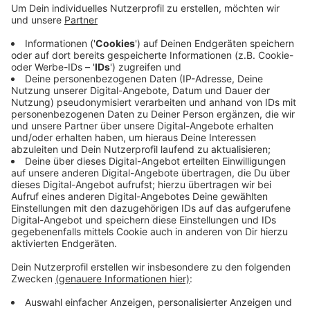
zusammengelegt, die ehemalige
Hausmeisterwohnung wird ebenfalls umgenutzt.
Gleichzeitig hat die Stadt Schadstoffe beseitigt
und den Brandschutz verbessert. Es werden neue
Leitungen gelegt, Wände neu verputzt und
gestrichen. Die Arbeiten laufen auch weiter, wenn
der Unterricht wieder angefangen hat. Insgesamt
kostet das Projekt rund 900.000 Euro.
Veröffentlicht: Donnerstag, 24.10.2024 16:45
Anzeige
Anzeige