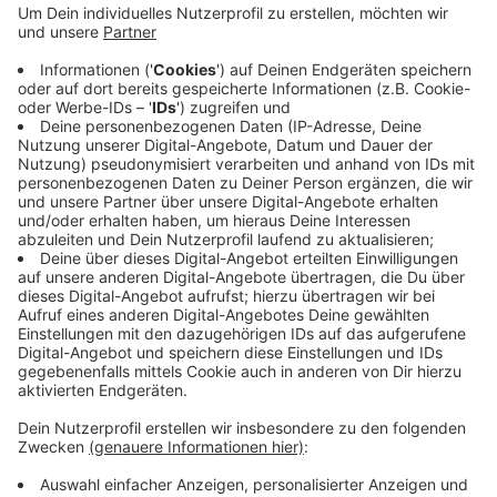
Jede Schule vertritt dabei eine echte
Nationalmannschaft. Die Auslosung hat bereits
stattgefunden: Die Corneliusschule darf im Juli für
Deutschland auflaufen. Der Titelverteidiger, die
Grundschule Ferdinand-Lassalle-Straße, schickt in
diesem Jahr gleich zwei Mannschaften ins Rennen
um den Pokal, genauso wie die Sankt-Antonius-
Schule.
Veröffentlicht:
Freitag, 22.05.2026 09:40
Anzeige
Anzeige