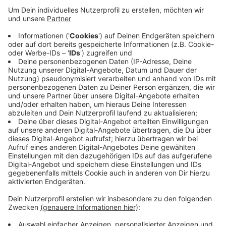
Verein will das Bad umbauen und dann ab 2024
betreiben. Das Problem war: Das nötige Geld hat
ProMirke nicht. Gut 330.000 Euro muss er
aufbringen. Die Stadt hat sich nach Zögern dazu
bereit erklärt. Ein Vertrag soll die Bedingungen
klären: Haftungsfragen vor allem, aber auch eine
erneute Überprüfung der Pläne auf ihre
Wirtschaftlichkeit hin. Der Stadtrat entscheidet
am 07. September über die Beteiligung.
Veröffentlicht:
Donnerstag, 19.08.2021 15:10
Anzeige