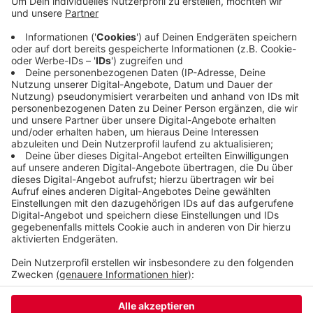
Konzernergebnis ist auf über 100 Millionen Euro
gestiegen. Im August vergangenen Jahres sind die
Barmenia aus Wuppertal und die Gothaer
fusioniert. Damit gehört das Unternehmen zu den
zehn größten Versicherungskonzernen in
Deutschland.
Veröffentlicht:
Mittwoch, 11.02.2026 12:12
Anzeige
Anzeige
Anzeige