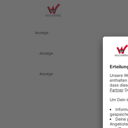
Anzeige
Anzeige
Anzeige