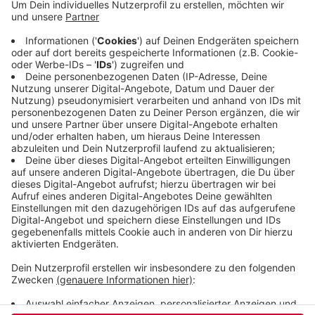
- bewaffnet mit einem Messer und einem
Fleischklopfer. Mit dem schlug er eine
Mitarbeiterin nieder. Verurteilt wurde er wegen
schweren Raubes und gefährlicher
Körperverletzung. Der Mann muss außerdem eine
Entziehungskur machen. Seine Beute bei dem
Überfall betrug 165 Euro.
Veröffentlicht:
Dienstag, 24.11.2020 18:13
Anzeige
Anzeige