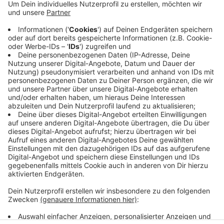
In der Ersten Handballbundesliga der Herren,
empfängt der Bergische HC heute den THW Kiel.
Los gehts um 16 Uhr im PSD Bank Dome
Düsseldorf. Im Hinspiel unterlagen die Löwen
knapp.
Veröffentlicht:
Sonntag, 13.02.2022 07:39
Anzeige
Anzeige