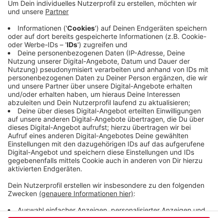
sei sie zu weit nach rechts gekommen, hat
daraufhin das Lenkrad nach links gerissen,
versuchte wieder gegenzulenken und kam dann
von der Straße ab. Sie fuhr gegen einen Baum. Die
Frau hat sich nicht verletzt, das Auto musste aber
abgeschleppt werden und konnte nicht mehr
fahren.
Veröffentlicht:
Dienstag, 10.12.2024 06:24
Anzeige
Anzeige