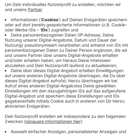
Solaranlagen zu investieren, wie von der
Bundesregierung geplant. Öffentliche Gebäude in
Wuppertal hätten schließlich auch keine
Solaranlagen, sagt Richter. Um Wohnraum zu
erhalten und neu zu bauen müssten private
Vermieter:innen genauso wie Kommunen, Länder
und Bund wirtschaftlich handeln. Das gehe mit den
vorgeschlagenen Maßnahmen nicht.
Veröffentlicht:
Freitag, 25.06.2021 09:43
Anzeige
Anzeige