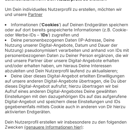
Posten. Mithilfe von Headhuntern konnte
seinerzeit Arno Minas gefunden und gewonnen
werden und zuletzt auch Kämmerer Thorsten
Bunte und Sandra Zeh als neue Dezernentin für die
Bereiche Personal, Digitalisierung und Wirtschaft.
Der Stadtrat hatte die Verwaltung beauftragt, eine
Personalberatungsagentur zu engangieren. Dazu
gibt es erst einmal ein Ausschreibungsverfahren,
um eine passende Agentur zu finden. Dazu sei die
Stadt nach Vergaberecht verpflichtet und könne
nicht immer auf eine Agentur setzen, sagte uns
eine Sprecherin.
Veröffentlicht:
Montag, 16.10.2023 09:58
Anzeige