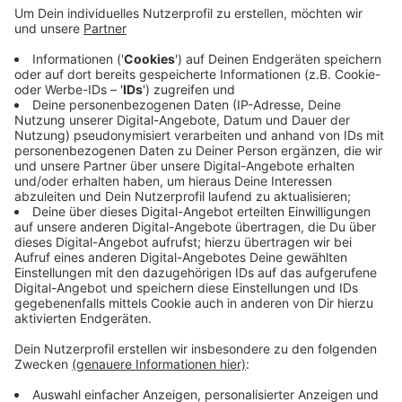
lädt die Straße zum Rasen ein. Über ein Jahrzehnt
werde schon über eine Umgestaltung diskutiert,
es sei nichts passiert. Die Heckinghauser Straße
müsse aus Gründen der Sicherheit, des
Klimaschutzes und der Hitze- und Lärmbelastung
umgestaltet werden. Und zwar jetzt, mit
Vertrösten müsse Schluss sein. Bei dem gestrigen
Unglück wurden drei Kinder schwer verletzt.
Veröffentlicht:
Montag, 07.08.2023 10:34
Anzeige
Anzeige