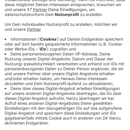
Wuppertal gekommen. Hier leben sie und treten
immer wieder im Fernsehen auf. Unter anderem
sind sie aktuell bei "Hot oder Schrott, die
Allestester" bei VOX zu sehen. Und sie waren 2019
im "Sommerhaus der Stars". Wir schauen
zusammen auf ihre Erfolge und Misserfolge:
"Krönchen richten und weitermachen!", sagt Steffi.
Aktuell wollen die beiden außerdem mit einem
Projekt Off-Screen durchstarten. Mit "Anton, der
Saurier", einem fast 3 Meter großen beweglichen
Dino, gehen sie auf Tour. Dazu haben sie eine
eigene große Show entwickelt, bei der Roland und
Steffi sogar selbst singen. Hört euch hier das
komplette Interview nochmal an.
Veröffentlicht:
Sonntag, 28.01.2024 12:35
Anzeige