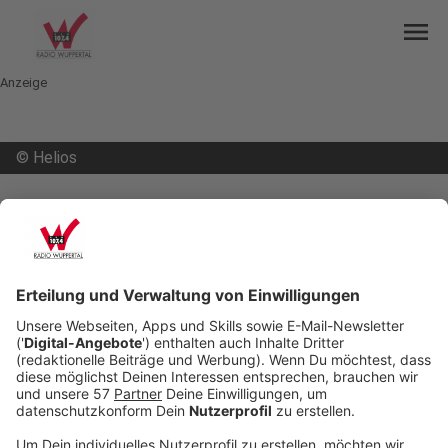
menu
Anzeige
©
Helios
mail
open_in_new
Teilen:
Helios unterstützt Sportvereine
Das Helios Universitätsklinikum in Wuppertal
unterstützt regionale Sportvereine. Die Vereine
können sich bei der Aktion #meinteam mit einer
Videobotschaft bewerben. Wie die Förderng
aussieht, können sich Vereine aussuchen. Über die
Bewerbungsvideos entscheidet zunächst ein