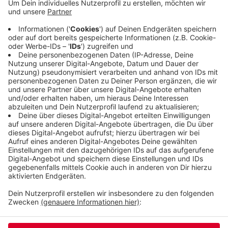
Beispiel mehr von Fördermitteln von Bund und EU
profitiert. Im Wahlkreis Wuppertal I treten
außerdem zum Beispiel an: Helge Lindh für die SPD,
Caroline Lünenschloss für die CDU und Anja
Liebert für die Grünen. Gewählt wird am 26.
September 2021.
Veröffentlicht:
Dienstag, 22.06.2021 11:17
Anzeige
Anzeige